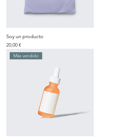
Soy un producto
Precio
20,00 €
Más vendido